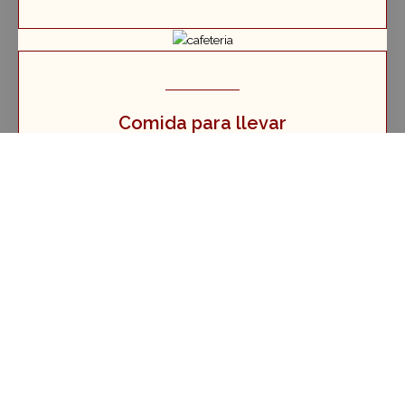
Comida para llevar
Hacemos, bajo encargo, los platos que nos pidas.
Cafetería
Entrantes, raciones...