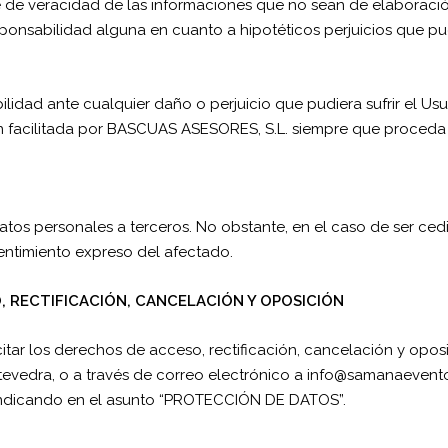
e veracidad de las informaciones que no sean de elaboración 
onsabilidad alguna en cuanto a hipotéticos perjuicios que pudi
lidad ante cualquier daño o perjuicio que pudiera sufrir el U
n facilitada por BASCUAS ASESORES, S.L. siempre que proceda 
s personales a terceros. No obstante, en el caso de ser cedi
sentimiento expreso del afectado.
, RECTIFICACIÓN, CANCELACIÓN Y OPOSICIÓN
citar los derechos de acceso, rectificación, cancelación y opos
tevedra, o a través de correo electrónico a info@samanaevento
 indicando en el asunto “PROTECCIÓN DE DATOS”.