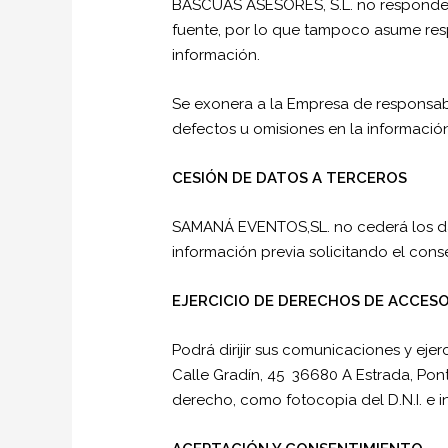
BASCUAS ASESORES, S.L. no responde d
fuente, por lo que tampoco asume resp
información.
Se exonera a la Empresa de responsabi
defectos u omisiones en la informació
CESIÓN DE DATOS A TERCEROS
SAMANÁ EVENTOS,SL. no cederá los dato
información previa solicitando el con
EJERCICIO DE DERECHOS DE ACCESO
Podrá dirijir sus comunicaciones y ejer
Calle Gradín, 45 36680 A Estrada, Pon
derecho, como fotocopia del D.N.I. e